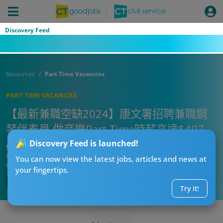
Discovery Feed
Resources
Part Time Vacancies
PART TIME VACANCIES
【最新兼職空缺2024】康文署招聘兼職鋼
琴伴奏員 做音樂Part Time時薪高達$497
Discovery Feed is launched!
CTgoodjobs’ Editor
Published:
2024-04-18
You can now view the latest jobs, articles and news at
Updated:
2024-04-18 10:32
your fingertips.
Try it!