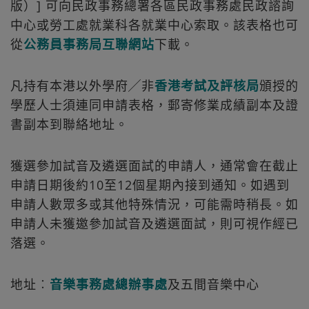
版）] 可向民政事務總署各區民政事務處民政諮詢
中心或勞工處就業科各就業中心索取。該表格也可
從
公務員事務局互聯網站
下載。
凡持有本港以外學府╱非
香港考試及評核局
頒授的
學歷人士須連同申請表格，郵寄修業成績副本及證
書副本到聯絡地址。
獲選參加試音及遴選面試的申請人，通常會在截止
申請日期後約10至12個星期內接到通知。如遇到
申請人數眾多或其他特殊情況，可能需時稍長。如
申請人未獲邀參加試音及遴選面試，則可視作經已
落選。
地址︰
音樂事務處總辦事處
及五間音樂中心