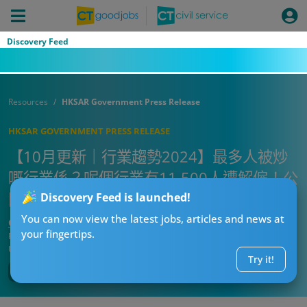
Discovery Feed
Resources
HKSAR Government Press Release
HKSAR GOVERNMENT PRESS RELEASE
【10月更新｜行業趨勢2024】最多人被炒
嘅行業係？呢個行業有11,500人遭解僱！公
開7大行業曾工作失業人數！
Discovery Feed is launched!
You can now view the latest jobs, articles and news at
CTgoodjobs’ Editor
your fingertips.
Published:
2024-10-14
Updated:
2024-10-14 18:02
Try it!