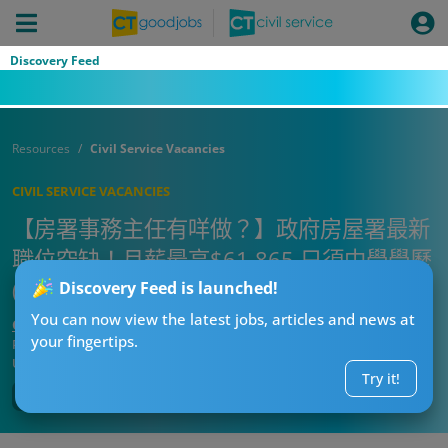
Discovery Feed
Resources
Civil Service Vacancies
CIVIL SERVICE VACANCIES
【房署事務主任有咩做？】政府房屋署最新
職位空缺！月薪最高$61,865 只須中學學歷
(附入職要求、職責及申請方法)
Discovery Feed is launched!
You can now view the latest jobs, articles and news at
CTgoodjobs’ Editor
your fingertips.
Published:
2024-11-27
Updated:
2024-11-27 16:06
Try it!