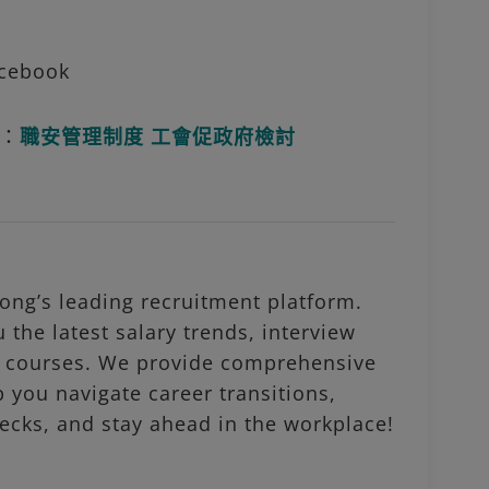
ebook
：
職安管理制度 工會促政府檢討
ng’s leading recruitment platform.
 the latest salary trends, interview
al courses. We provide comprehensive
p you navigate career transitions,
ecks, and stay ahead in the workplace!