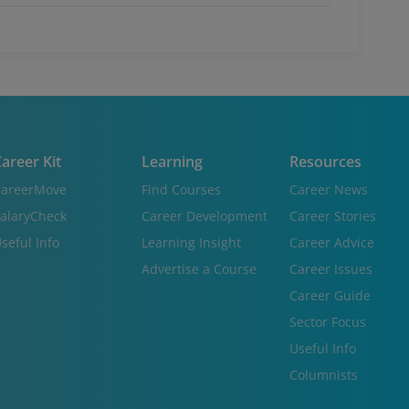
areer Kit
Learning
Resources
areerMove
Find Courses
Career News
alaryCheck
Career Development
Career Stories
seful Info
Learning Insight
Career Advice
Advertise a Course
Career Issues
Career Guide
Sector Focus
Useful Info
Columnists