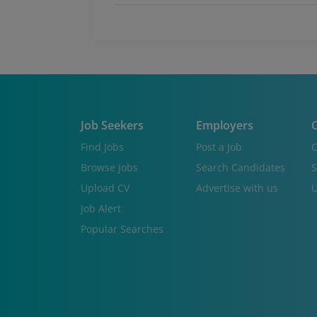
Job Seekers
Employers
C
Find Jobs
Post a Job
C
Browse Jobs
Search Candidates
S
Upload CV
Advertise with us
U
Job Alert
Popular Searches