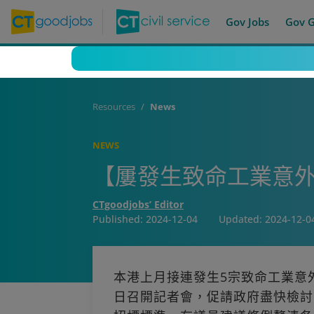
Gov Jobs
Gov 
Resources
News
NEWS
【屢發生致命工業意
CTgoodjobs’ Editor
Published:
2024-12-04
Updated:
2024-12-0
本港上月接連發生5宗致命工業意
日召開記者會，促請政府盡快檢討