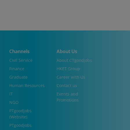
Channels
About Us
Civil Service
About CTgoodjobs
Finance
HKET Group
Graduate
Career with Us
Human Resources
Contact us
IT
Events and
Promotions
NGO
PTgoodjobs
(Website)
PTgoodjobs