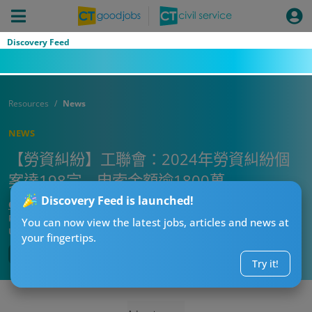
Discovery Feed
Resources
News
NEWS
【勞資糾紛】工聯會：2024年勞資糾紛個
案達198宗 申索金額逾1800萬
Discovery Feed is launched!
CTgoodjobs’ Editor
Published:
2024-12-31
You can now view the latest jobs, articles and news at
Updated:
2024-12-31 17:43
your fingertips.
Try it!