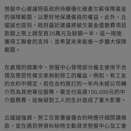
勞服中心建議特區政府持續優化破產欠薪保障基金
的保障範圍，以更好地保護僱員的權益。此外，丘
燿誠也提到，政府最近建議將破欠基金遣散費項目
款額上限上調至首20萬元及餘額一半，這一措施
獲得工聯會的支持，並希望未來能進一步擴大保障
範圍。
在處理的個案中，勞服中心發現部分僱主使用不合
理及懲罰性條文來剝削勞工的權益。例如，有工友
的合約中規定，若在合約簽訂的一年內未經公司轉
介而為其他單位服務，需支付高達100,000元的中
介服務費，這無疑對工人的生計造成了重大影響。
丘燿誠強調，勞工在簽署僱傭合約時應仔細閱讀條
款，並在遇到勞資糾紛時主動尋求勞服中心及工會