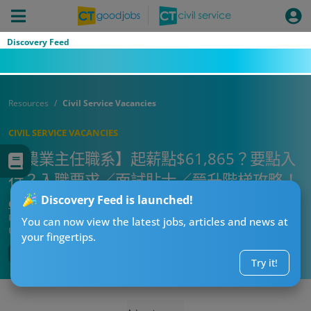
Discovery Feed
Resources
Civil Service Vacancies
CIVIL SERVICE VACANCIES
【農業主任職系】起薪點$61,865？要點入
行？入職要求／面試貼士／晉升階梯攻略！
Discovery Feed is launched!
CTgoodjobs’ Editor
Published:
2026-07-25 00:32
You can now view the latest jobs, articles and news at
Updated:
2026-07-25 00:32
your fingertips.
Try it!