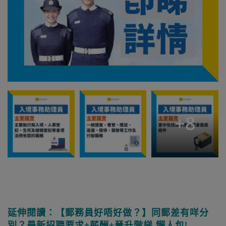
+
8
延伸閱讀：【郵務員好唔好做？】同郵差有咩分
別？最新招聘要求+薪酬+晉升階梯 懶人包!