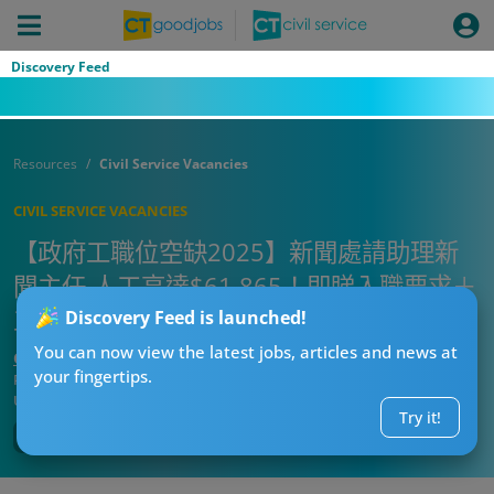
Discovery Feed
Resources
Civil Service Vacancies
CIVIL SERVICE VACANCIES
【政府工職位空缺2025】新聞處請助理新
聞主任 人工高達$61,865！即睇入職要求＋
工作內容
Discovery Feed is launched!
You can now view the latest jobs, articles and news at
CTgoodjobs’ Editor
your fingertips.
Published:
2025-06-30 18:45
Updated:
2025-06-30 18:45
Try it!