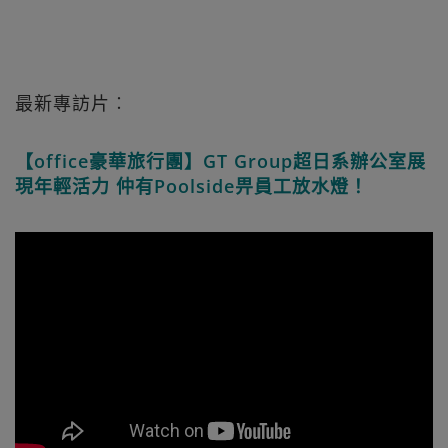
最新專訪片︰
【office豪華旅行團】GT Group超日系辦公室展
現年輕活力 仲有Poolside畀員工放水燈！