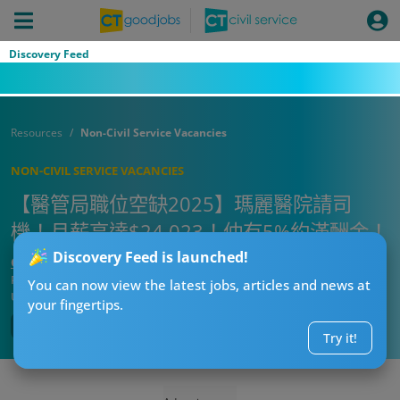
Discovery Feed
Resources
Non-Civil Service Vacancies
NON-CIVIL SERVICE VACANCIES
【醫管局職位空缺2025】瑪麗醫院請司
機！月薪高達$24,023！仲有5%約滿酬金！
Discovery Feed is launched!
CTgoodjobs’ Editor
Published:
2025-07-11 00:22
You can now view the latest jobs, articles and news at
Updated:
2025-07-11 10:28
your fingertips.
Try it!