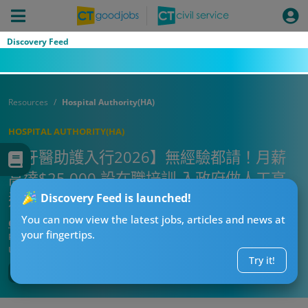
Discovery Feed
Resources
Hospital Authority(HA)
HOSPITAL AUTHORITY(HA)
【牙醫助護入行2026】無經驗都請！月薪
高達$25,000 設在職培訓 入政府做人工高
達$38,715
Discovery Feed is launched!
You can now view the latest jobs, articles and news at
CT求職戰略師
your fingertips.
Published:
2026-07-12 18:15
Updated:
2026-07-12 18:15
Try it!