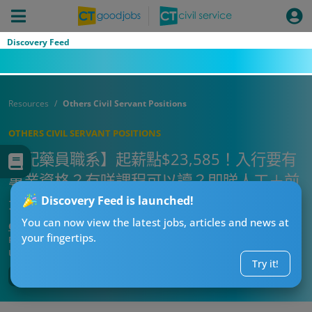
Discovery Feed
Resources
Others Civil Servant Positions
OTHERS CIVIL SERVANT POSITIONS
【配藥員職系】起薪點$23,585！入行要有
專業資格？有咩課程可以讀？即睇人工＋前
景＋工作內容懶人包！
Discovery Feed is launched!
You can now view the latest jobs, articles and news at
CTgoodjobs’ Editor
your fingertips.
Published:
2026-07-28 04:04
Updated:
2026-07-28 04:04
Try it!