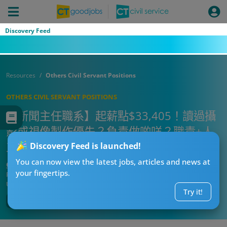
Discovery Feed
Resources
Others Civil Servant Positions
OTHERS CIVIL SERVANT POSITIONS
【新聞主任職系】起薪點$33,405！讀過攝
影或視像製作優先？負責做啲咩？職責+人
工+公務員福利一文睇哂！
Discovery Feed is launched!
You can now view the latest jobs, articles and news at
CTgoodjobs’ Editor
your fingertips.
Published:
2026-08-03 08:07
Updated:
2026-08-03 08:07
Try it!