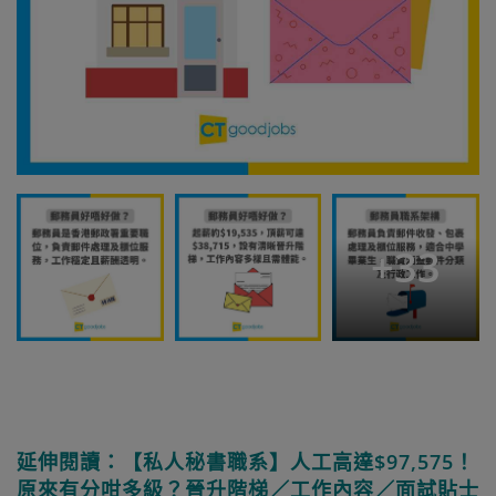
+
33
延伸閱讀：【私人秘書職系】人工高達$97,575！
原來有分咁多級？晉升階梯／工作內容／面試貼士