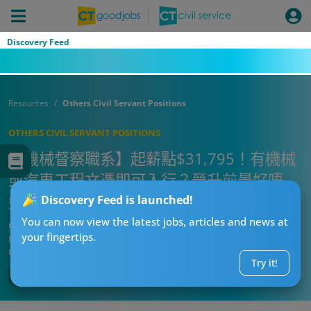
Discovery Feed
Resources
Others Civil Servant Positions
OTHERS CIVIL SERVANT POSITIONS
【機械督察職系】起薪點$31,795！有機械
或汽車工程文憑即可入行？晉升前景好唔
好？即睇薪酬＋職責懶人包
Discovery Feed is launched!
You can now view the latest jobs, articles and news at
CT求職戰略師
your fingertips.
Published:
2026-07-29 12:34
Updated:
2026-07-29 12:34
Try it!