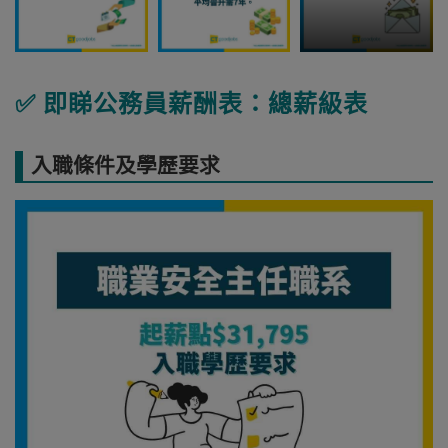
✅ 即睇公務員薪酬表：總薪級表
入職條件及學歷要求