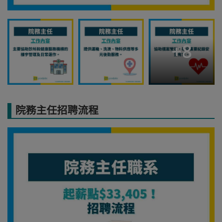
+
8
院務主任招聘流程