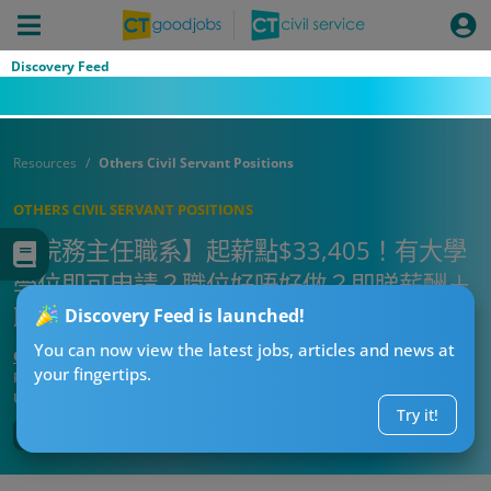
Discovery Feed
Resources
Others Civil Servant Positions
OTHERS CIVIL SERVANT POSITIONS
【院務主任職系】起薪點$33,405！有大學
學位即可申請？職位好唔好做？即睇薪酬＋
職責懶人包
Discovery Feed is launched!
You can now view the latest jobs, articles and news at
CT求職戰略師
your fingertips.
Published:
2026-07-29 22:05
Updated:
2026-07-29 22:05
Try it!