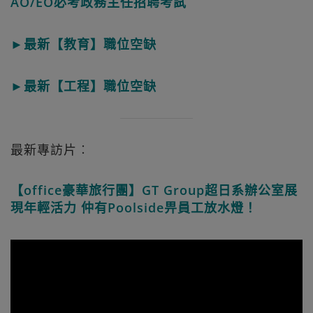
AO/EO必考政務主任招聘考試
►最新【教育】職位空缺
►最新【工程】職位空缺
最新專訪片︰
【office豪華旅行團】GT Group超日系辦公室展
現年輕活力 仲有Poolside畀員工放水燈！