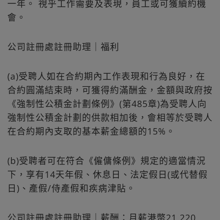
一年。 視乎工作需要及表現，員工或可獲續約機
會。
公司註冊處註冊助理｜福利
(a)受聘人如在合約期內工作表現和行為良好，在
合約圓滿結束時，可獲得約滿酬金，金額與政府按
《強制性公積金計劃條例》(第485章)為受聘人向
強制性公積金計劃的供款相加後，會相等於受聘人
在合約期內支取的基本薪金總額的15%。
(b)受聘者可在符合《僱傭條例》規定的適當情況
下，享有14天年假、休息日、法定假日(或代替假
日)、產假/侍產假和疾病津貼。
公司註冊處註冊助理｜薪酬：月薪港幣21,220