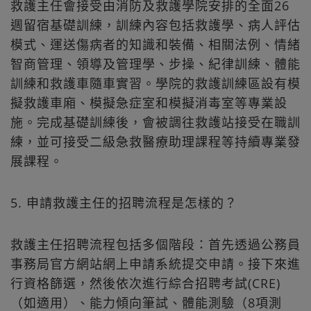
救護主任會接受由消防及救護學院安排的全面26
週留宿基礎訓練，訓練內容包括救護學、病人評估
模式、運送傷病者的知識和裝備、相關法例、情緒
智商管理、領導及管理學、步操、紀律訓練、體能
訓練和救護車隨車實習。學院的救護訓練區設有模
擬救護車廂、模擬急症室和模擬消毒室等專業設
施。完成基礎訓練後，會被調往救護站接受在職訓
練，並可接受二級急救醫療助理課程等持續專業發
展課程。
5. 申請救護主任的招聘流程是怎樣的？
救護主任招聘流程包括多個階段：首先透過公務員
事務局官方網站網上申請系統提交申請。接下來進
行資格篩選，然後依次進行綜合招聘考試(CRE)
（如適用）、能力傾向筆試、體能測驗（8項測