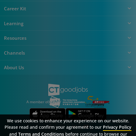
Career Kit
Learning
Resources
Channels
About Us
A member of
We use cookies to enhance your experience on our website.
Please read and confirm your agreement to our
Privacy Policy
and
Terms and Conditions
before continue to browse our
Sitemap
FAQ
Privacy Policy
Terms & Conditions