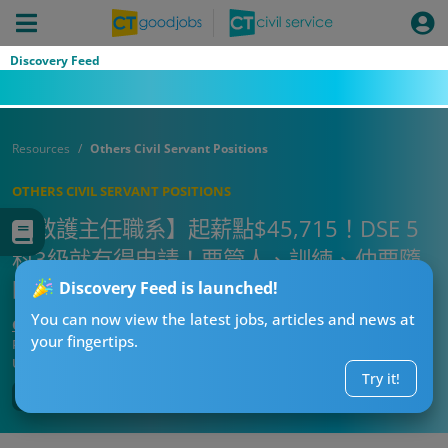
Discovery Feed
Resources
Others Civil Servant Positions
OTHERS CIVIL SERVANT POSITIONS
【救護主任職系】起薪點$45,715！DSE 5
科3級就有得申請！要管人、訓練、仲要隨
時救人？入行前必睇5大職責＋薪酬！
Discovery Feed is launched!
You can now view the latest jobs, articles and news at
CT求職戰略師
your fingertips.
Published:
2026-07-30 09:35
Updated:
2026-07-30 09:35
Try it!