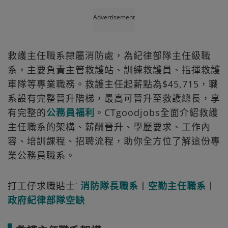
Advertisement
救護主任職系隸屬消防處，為紀律部隊主任級職
系，主要負責主管救護站、訓練救護員、指揮救護
車隊等專業職務。救護主任起薪點為$45,715，職
系設有完整晉升階梯，最高可晉升至救護總長，享
有完整的
公務員福利
。CTgoodjobs全面介紹救護
主任職系的架構、薪酬晉升、學歷要求、工作內
容、培訓課程、招聘流程，助你全方位了解這份專
業公務員職系。
打工仔求職貼士⁚
消防隊長職系
丨
空勤主任職系
丨
政府紀律部隊空缺