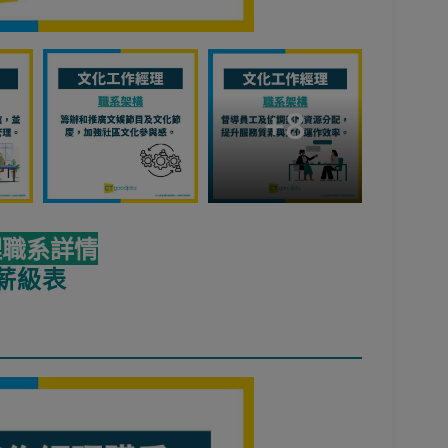
+
8
理職系詳情
薪級表