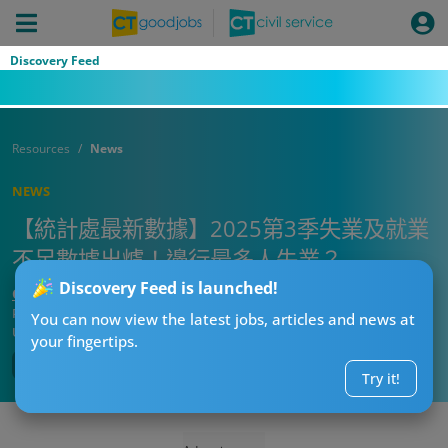
Discovery Feed
Resources
News
NEWS
【統計處最新數據】2025第3季失業及就業
不足數據出爐！邊行最多人失業？
Discovery Feed is launched!
CT新聞一哥
Published:
2025-09-21 14:15
You can now view the latest jobs, articles and news at
Updated:
2025-09-21 14:15
your fingertips.
Try it!