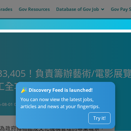
Grades
Gov Resources
Database of Gov Job
Gov Pay S
3,405！負責籌辦藝術/電影
工全攻略！
Discovery Feed is launched!
You can now view the latest jobs,
-08-01 05:36
articles and news at your fingertips.
Try it!
為政府博物館及文化機構管理的專業職系，