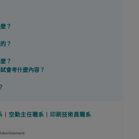
？
什麼？
樣的？
？
什麼？
測試會考什麼內容？
？
系
丨
空勤主任職系
丨
印刷技術員職系
Advertisement