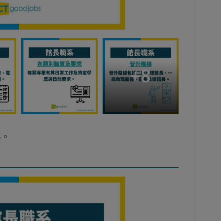
+
8
準。