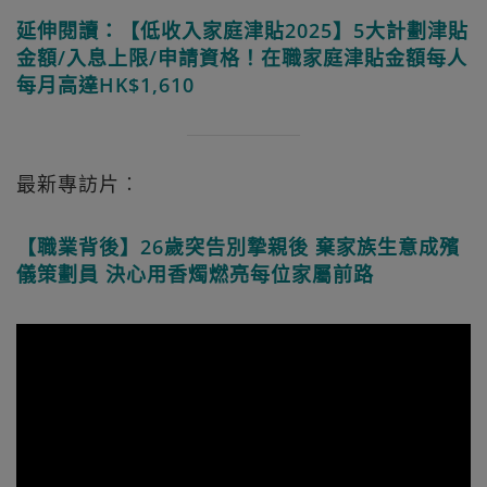
延伸閱讀：【低收入家庭津貼2025】5大計劃津貼
金額/入息上限/申請資格！在職家庭津貼金額每人
每月高達HK$1,610
最新專訪片︰
【職業背後】26歲突告別摯親後 棄家族生意成殯
儀策劃員 決心用香燭燃亮每位家屬前路