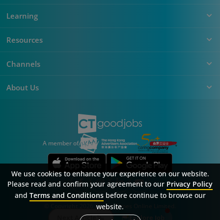
Learning
Resources
Channels
About Us
A member of
We use cookies to enhance your experience on our website.
Please read and confirm your agreement to our
Privacy Policy
and
Terms and Conditions
before continue to browse our
Sitemap
FAQ
Privacy Policy
Terms & Conditions
© Copyright 2026 Career Times Online Limited.
website.
All rights reserved.
Next Article
Explore Job