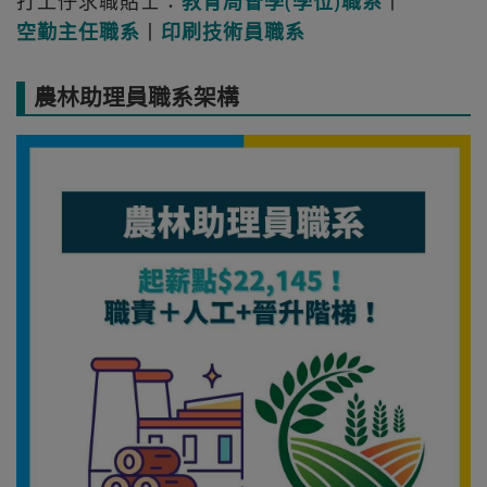
打工仔求職貼士：
教育局督學(學位)職系
丨
空勤主任職系
丨
印刷技術員職系
農林助理員職系架構