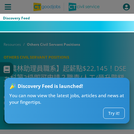
Discovery Feed
Resources
Others Civil Servant Positions
OTHERS CIVIL SERVANT POSITIONS
【農林助理員職系】起薪點$22,145！DSE
五科第2級即可申請？職責/人工/晉升階梯
懶人包！
Discovery Feed is launched!
You can now view the latest jobs, articles and news at
CT求職戰略師
your fingertips.
Published:
2026-08-02 15:06
Updated:
2026-08-02 15:06
Try it!