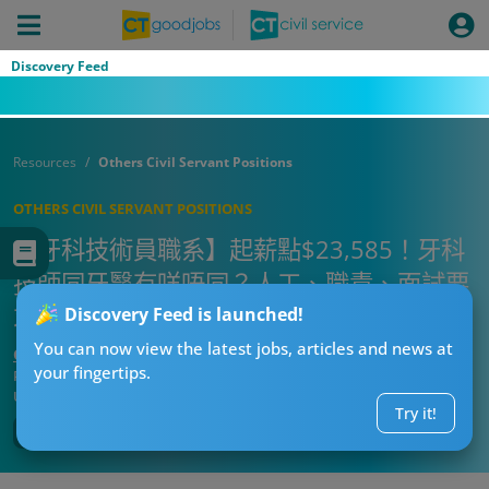
Discovery Feed
Resources
Others Civil Servant Positions
OTHERS CIVIL SERVANT POSITIONS
【牙科技術員職系】起薪點$23,585！牙科
技師同牙醫有咩唔同？人工、職責、面試要
求全面睇！
Discovery Feed is launched!
You can now view the latest jobs, articles and news at
CT求職戰略師
your fingertips.
Published:
2026-08-02 19:06
Updated:
2026-08-02 19:06
Try it!