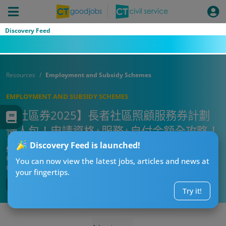
Discovery Feed
Resources
Employment and Subsidy Schemes
EMPLOYMENT AND SUBSIDY SCHEMES
【社區券2025】長者社區照顧服務券計劃
懶人包！申請資格+服務+自付金額全攻略！
Discovery Feed is launched!
CT熱話管理員
Published:
2025-11-09 18:15
You can now view the latest jobs, articles and news at
Updated:
2025-11-09 18:15
your fingertips.
Try it!