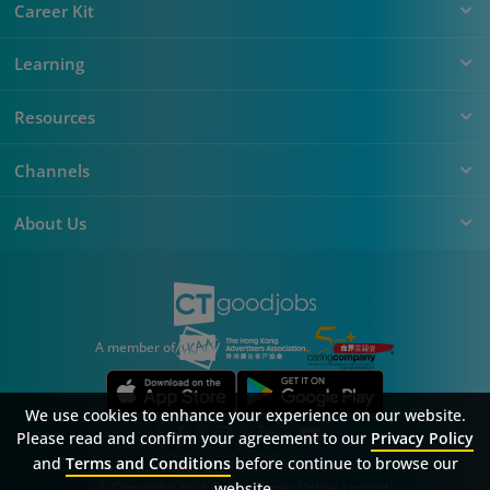
Career Kit
Learning
Resources
Channels
About Us
A member of
We use cookies to enhance your experience on our website.
Please read and confirm your agreement to our
Privacy Policy
and
Terms and Conditions
before continue to browse our
Sitemap
FAQ
Privacy Policy
Terms & Conditions
© Copyright 2026 Career Times Online Limited.
website.