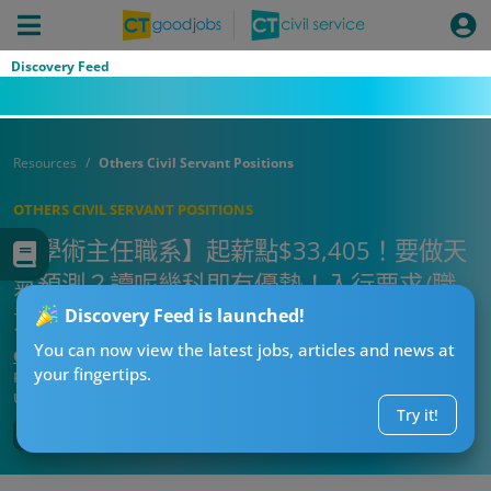
Discovery Feed
Resources
Others Civil Servant Positions
OTHERS CIVIL SERVANT POSITIONS
【學術主任職系】起薪點$33,405！要做天
氣預測？讀呢幾科即有優勢！入行要求/職
責/人工懶人包
Discovery Feed is launched!
You can now view the latest jobs, articles and news at
CT求職戰略師
your fingertips.
Published:
2026-08-03 08:37
Updated:
2026-08-03 08:37
Try it!