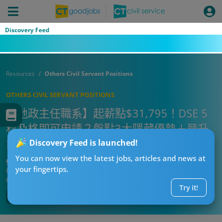
Discovery Feed
Resources
Others Civil Servant Positions
OTHERS CIVIL SERVANT POSITIONS
【地政主任職系】起薪點$31,795！DSE 5
科及格即可申請？盤點3大隱藏優勢＋晉升
前景＋面試貼士！
Discovery Feed is launched!
You can now view the latest jobs, articles and news at
CT求職戰略師
your fingertips.
Published:
2026-08-03 20:37
Updated:
2026-08-03 20:37
Try it!