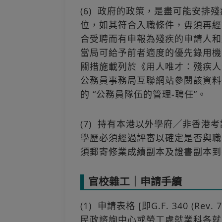
(6) 政府的政策，是盡可能安排
位，如其符合入職條件，毋須再經
合受聘而有申報為殘疾的申請人和
當局可給予前者適度的優先錄用機
關措施載列於《用人唯才：殘疾人
公務員事務局互聯網站參閱該資料冊，網址
的 “公務員隊伍的管理-聘任”。
(7) 持有本港以外學府╱非香港
學歷必須經過評審以確定是否與職
須郵寄修業成績副本及證書副本到
官校雜工｜申請手續
(1) 申請表格 [即G.F. 340 (R
民政諮詢中心或勞工處就業科各就