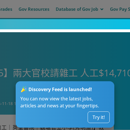
Grades
Gov Resources
Database of Gov Job
Gov Pay S
5】兩大官校請雜工 人工$14,7
Discovery Feed is launched!
You can now view the latest jobs,
-11-18 17:45
articles and news at your fingertips.
Try it!
雜工｜英皇書院｜觀塘官立小學(秀明道)】教