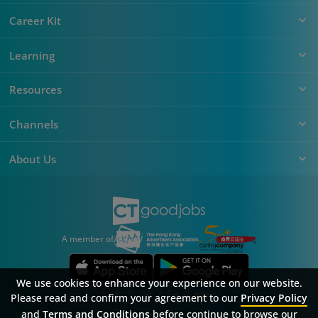
Career Kit
Learning
Resources
Channels
About Us
A member of
We use cookies to enhance your experience on our website.
Please read and confirm your agreement to our
Privacy Policy
and
Terms and Conditions
before continue to browse our
Sitemap
FAQ
Privacy Policy
Terms & Conditions