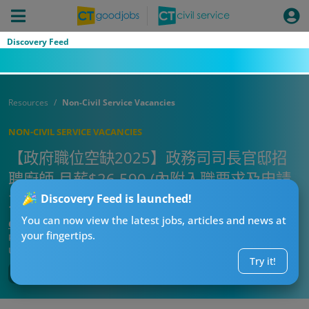
Discovery Feed
Resources
Non-Civil Service Vacancies
NON-CIVIL SERVICE VACANCIES
【政府職位空缺2025】政務司司長官邸招
聘廚師 月薪$26,590 (內附入職要求及申請
方法)
Discovery Feed is launched!
You can now view the latest jobs, articles and news at
CT搵工偵探
your fingertips.
Published:
2025-11-19 12:00
Updated:
2025-11-19 12:00
Try it!