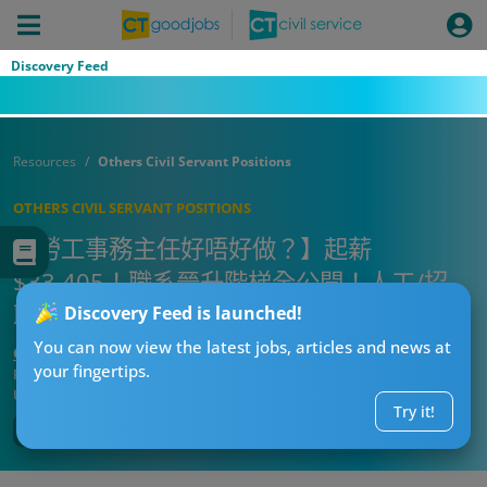
Discovery Feed
Resources
Others Civil Servant Positions
OTHERS CIVIL SERVANT POSITIONS
【勞工事務主任好唔好做？】起薪
$33,405！職系晉升階梯全公開！人工/招
聘/面試懶人包
Discovery Feed is launched!
You can now view the latest jobs, articles and news at
CT求職戰略師
your fingertips.
Published:
2026-08-05 13:38
Updated:
2026-08-05 13:38
Try it!