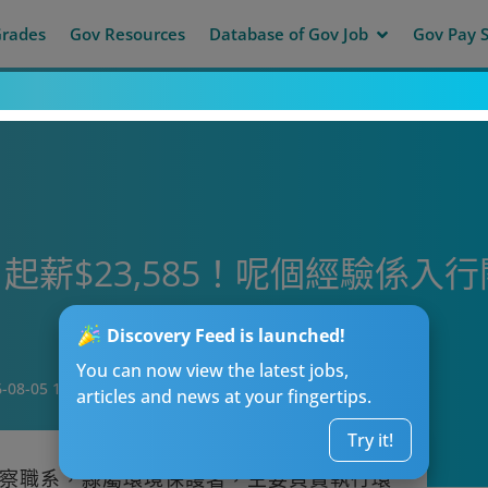
Grades
Gov Resources
Database of Gov Job
Gov Pay S
薪$23,585！呢個經驗係入行
Discovery Feed is launched!
You can now view the latest jobs,
-08-05 17:38
articles and news at your fingertips.
Try it!
察職系，隸屬環境保護署，主要負責執行環