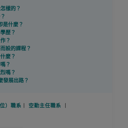
是怎樣的？
少？
」即是什麼？
麼學歷？
工作？
察而設的課程？
考什麼？
苦嗎？
激烈嗎？
什麼發展出路？
位）職系
丨
空勤主任職系
丨