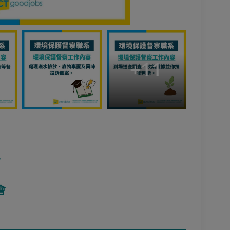
+
11
會
會