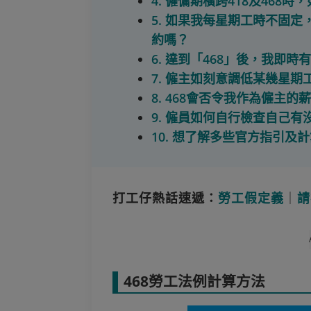
4. 僱傭期橫跨418及468
5. 如果我每星期工時不固
約嗎？
6. 達到「468」後，我即
7. 僱主如刻意調低某幾星
8. 468會否令我作為僱主
9. 僱員如何自行檢查自己有
10. 想了解多些官方指引及
打工仔熱話速遞：
勞工假定義
｜
請
468勞工法例計算方法