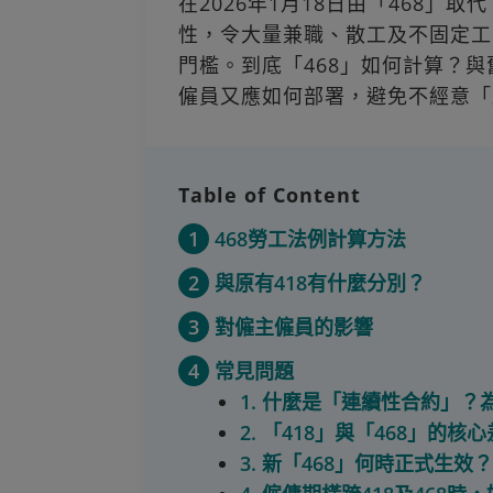
在2026年1月18日由「468
性，令大量兼職、散工及不固定工
門檻。到底「468」如何計算？與
僱員又應如何部署，避免不經意「
Table of Content
1
468勞工法例計算方法
2
與原有418有什麼分別？
3
對僱主僱員的影響
4
常見問題
1. 什麼是「連續性合約」
2. 「418」與「468」的
3. 新「468」何時正式生