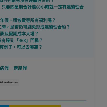
時，如何判斷有沒有連續性合約？
定，只要四星期合計達68小時就一定有連續性合
時有年假、遣散費等所有福利嗎？
期工時，是否仍可避免形成連續性合約？
的薪酬及假期成本大增？
沒有達到「468」門檻？
計算例子，可以去哪裏？
病假
｜
請產假
Advertisement