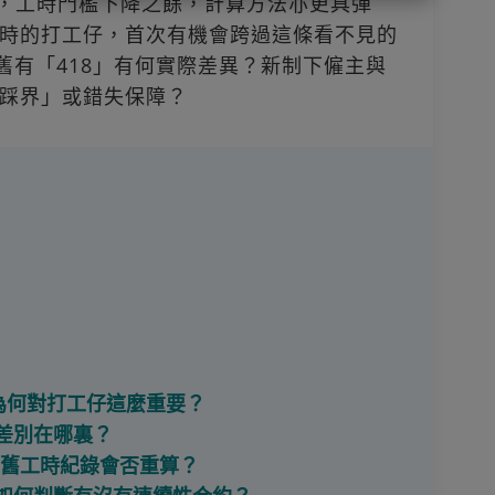
」取代，工時門檻下降之餘，計算方法亦更具彈
時的打工仔，首次有機會跨過這條看不見的
舊有「418」有何實際差異？新制下僱主與
踩界」或錯失保障？
？為何對打工仔這麼重要？
核心差別在哪裏？
效？舊工時紀錄會否重算？