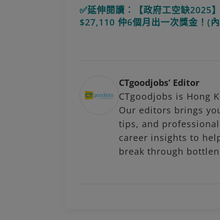
✅延伸閱讀︰【政府工空缺2025
$27,110 仲6個月出一次獎金！
CTgoodjobs’ Editor
CTgoodjobs is Hong Ko
Our editors brings you
tips, and profession
career insights to hel
break through bottlen