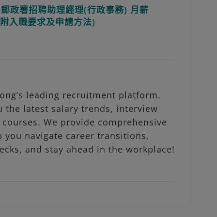
】郵政署招聘助理經理(行政事務) 月薪
(內附入職要求及申請方法)
ng’s leading recruitment platform.
 the latest salary trends, interview
al courses. We provide comprehensive
p you navigate career transitions,
ecks, and stay ahead in the workplace!