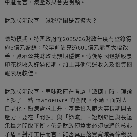
中產而言，減壓效果會更明顯。
財政狀況改善 減稅空間是否擴大？
德勤預期，特區政府在2025/26財政年度有望錄得
約5億元盈餘，較早前估算逾600億元赤字大幅改
善，顯示公共財政比預期穩健。背後原因包括股票
印花稅收入好過預期，加上其他營運收入及投資回
報表現較佳。
財政狀況改善，意味政府在考慮「派糖」時，理論
上多了一點 manoeuvre 的空間。不過，面對人
口老化、醫療需求上升、基建投入龐大等長期開支
壓力，要在「開源」與「節流」、短期紓困與長遠
承擔之間取平衡，仍是財政預算案必須處理的核心
矛盾。對打工仔而言，能否真正落實寬減薪俸稅及