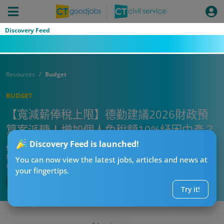
Discovery Feed
Resources
Budget
BUDGET
【寬減薪俸稅上限】德勤建議2026財政預
算案派糖！增加個人免稅額10%紓困中產？
Discovery Feed is launched!
CT熱話管理員
Published:
2026-01-30 12:24
You can now view the latest jobs, articles and news at
Updated:
2026-01-30 12:24
your fingertips.
Try it!