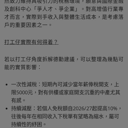
然致力維持具吸引力的稅務環境，願意與國際金融
及創科中心「爭人才、爭企業」。對高增值行業專
才而言，實際到手收入與整體生活成本，是考慮落
戶的重要因素之一。
打工仔實際有何得着？
若以打工仔角度拆解德勤建議，可以整理為幾點可
能的實質影響：
一次性減稅：短期內可減少當年薪俸稅開支，上
限5000元，對有供樓或家庭開支沉重的中產尤其
有感。
持續減壓：若個人免稅額自2026/27起提高10%，
往後每年在相同收入下稅單有望略為縮水，屬可
持續性的紓困。