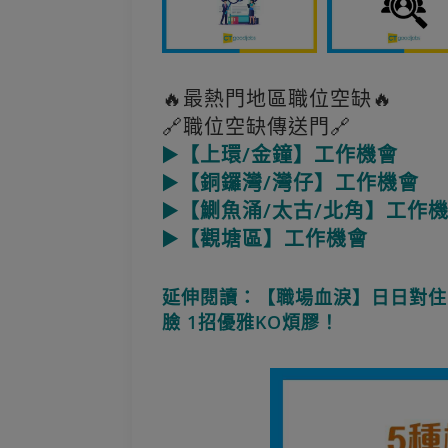
🔥最熱門地區職位空缺🔥
🔗職位空缺傳送門🔗
▶️【上環/金鐘】工作機會
▶️【銅鑼灣/灣仔】工作機會
▶️【鰂魚涌/太古/北角】工作
▶️【觀塘區】工作機會
延伸閱讀：【職場血淚】日日對住
臉 1招優雅KO煩膠！