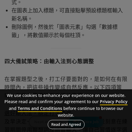
式。
在圖表上加入標題，可直接點擊預設標題框輸入
新名稱。
刪除圖例，然後於「圖表元素」勾選「數據標
籤」，將數值顯示於每個柱頂。
四大備試策略：由輸入法到心態調整
在掌握題型之後，打工仔要面對的，是如何在有限
時間內，把這些操作變成自然反應。以下四項策
略，有助由零開始有系統地準備。
We use cookies to enhance your experience on our website.
Please read and confirm your agreement to our
Privacy Policy
and
Terms and Conditions
before continue to browse our
選好輸入法，穩定打字速度
website.
及早決定一種考場可用的中文輸入法，並刻意在練
Next Article
Explore Job
Read and Agreed
習期間停用聯想詞及語音輸入，讓自己習慣逐字選