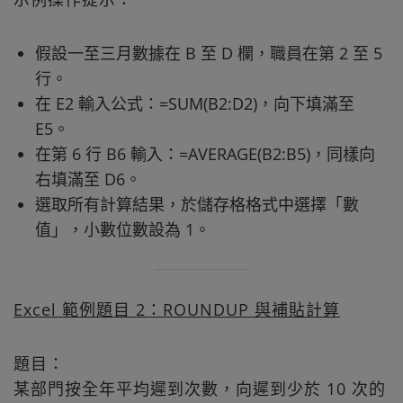
假設一至三月數據在 B 至 D 欄，職員在第 2 至 5
行。
在 E2 輸入公式：=SUM(B2:D2)，向下填滿至
E5。
在第 6 行 B6 輸入：=AVERAGE(B2:B5)，同樣向
右填滿至 D6。
選取所有計算結果，於儲存格格式中選擇「數
值」，小數位數設為 1。
Excel 範例題目 2：ROUNDUP 與補貼計算
題目：
某部門按全年平均遲到次數，向遲到少於 10 次的