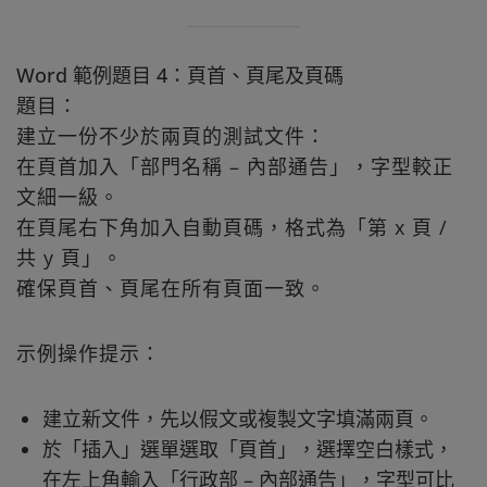
Word 範例題目 4：頁首、頁尾及頁碼
題目：
建立一份不少於兩頁的測試文件：
在頁首加入「部門名稱 – 內部通告」，字型較正
文細一級。
在頁尾右下角加入自動頁碼，格式為「第 x 頁 /
共 y 頁」。
確保頁首、頁尾在所有頁面一致。
示例操作提示：
建立新文件，先以假文或複製文字填滿兩頁。
於「插入」選單選取「頁首」，選擇空白樣式，
在左上角輸入「行政部 – 內部通告」，字型可比