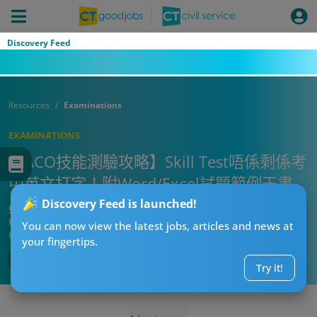
Discovery Feed
Resources
Examinations
EXAMINATIONS
【ACO技能測驗攻略】Skill Test唔係剩係考
中英文打字！附Word/Excel試題範例天書
Discovery Feed is launched!
CT求職戰略師
Published:
2026-07-19 22:30
You can now view the latest jobs, articles and news at
Updated:
2026-07-19 22:30
your fingertips.
Try it!