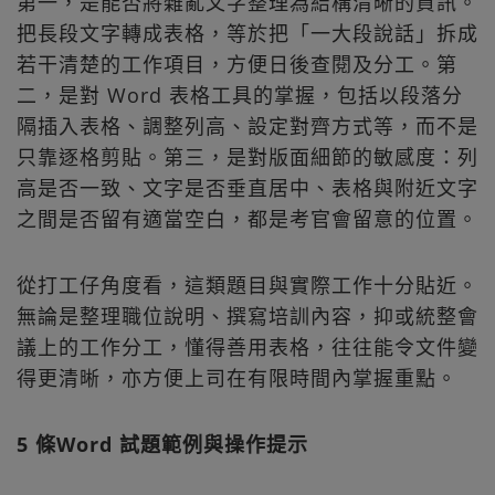
第一，是能否將雜亂文字整理為結構清晰的資訊。
把長段文字轉成表格，等於把「一大段說話」拆成
若干清楚的工作項目，方便日後查閱及分工。第
二，是對 Word 表格工具的掌握，包括以段落分
隔插入表格、調整列高、設定對齊方式等，而不是
只靠逐格剪貼。第三，是對版面細節的敏感度：列
高是否一致、文字是否垂直居中、表格與附近文字
之間是否留有適當空白，都是考官會留意的位置。
從打工仔角度看，這類題目與實際工作十分貼近。
無論是整理職位說明、撰寫培訓內容，抑或統整會
議上的工作分工，懂得善用表格，往往能令文件變
得更清晰，亦方便上司在有限時間內掌握重點。
5 條Word 試題範例與操作提示