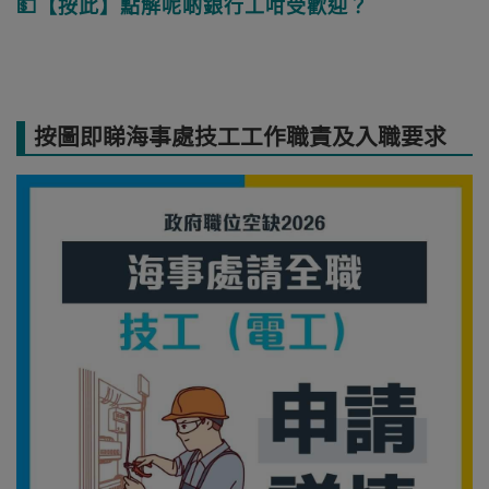
💵【按此】點解呢啲銀行工咁受歡迎？
按圖即睇海事處技工工作職責及入職要求