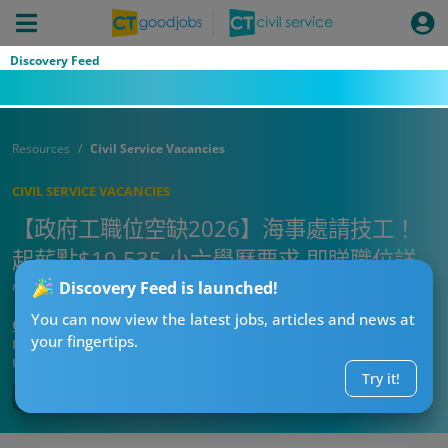
Discovery Feed
Resources
Civil Service Vacancies
CIVIL SERVICE VACANCIES
【政府工職位空缺2026】海事處請技工！
起薪點$19,535 小六學歷要求 即睇職位詳
情！
Discovery Feed is launched!
You can now view the latest jobs, articles and news at
CT搵工偵探
your fingertips.
Published:
2026-06-11 09:59
Updated:
2026-06-11 09:59
Try it!