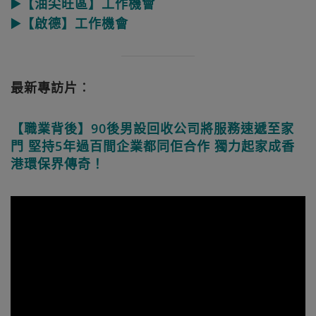
▶️【油尖旺區】工作機會
▶️【啟德】工作機會
最新專訪片︰
【職業背後】90後男設回收公司將服務速遞至家
門 堅持5年過百間企業都同佢合作 獨力起家成香
港環保界傳奇！