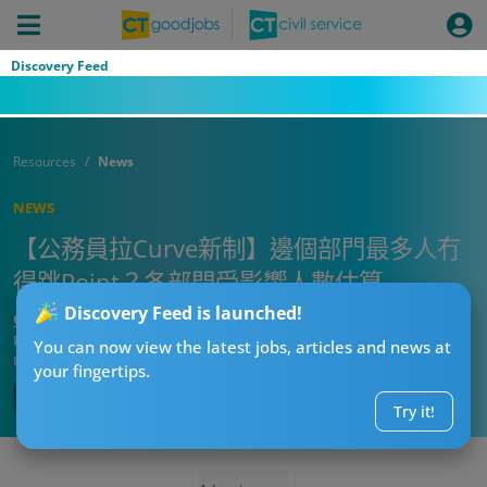
Discovery Feed
Resources
News
NEWS
【公務員拉Curve新制】邊個部門最多人冇
得跳Point？各部門受影響人數估算
Discovery Feed is launched!
CT熱話管理員
Published:
2026-07-25 07:02
You can now view the latest jobs, articles and news at
Updated:
2026-07-25 07:02
your fingertips.
Try it!