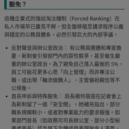
豁免？
這種企業式的強迫淘汰機制（Forced Ranking）在
私人市場早已屢見不鮮，但全盤移植至講求程序公義
與穩定的公務員體系，必然引發巨大的內部爭議。
反對聲音與辦公室政治： 有公務員團體和專家擔
憂，新制會引發部門內的惡性競爭，甚至催生嚴
重的辦公室政治。為了避免自己落入最後的 5%，
員工可能花更多心思「向上管理」而非專注公
職，或出現「輪流做醜人」、主管偏袒親信等不
公現象。
首長申訴與特殊豁免： 局長楊何蓓茵在記者會上
為新制留了一道「安全閥」。她補充指出，部分
職系規模較小，或者對專業能力的要求極強。如
果部門首長（如政務司司長辦公室、部分小型秘
書處首長）認為旗下全體成員表現皆令人滿意，