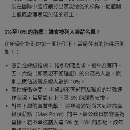
須在團隊中強行劃分出表現優劣的梯隊，從體制
上徹底處理表現欠佳的員工。
5%至10%的指標：誰會被列入凍薪名單？
在新優化計劃的第一期指引下，當局發出的指導原則
如下：
懲罰性評級指標： 指引明確要求，被評為第四、
五、六級（即表現不如理想）的公務員人數，原
則上應佔該職系總人數的 10%。
彈性緩衝空間： 考慮到不同部門及職系的特殊運
作狀況，當局設有上下限 5% 的緩衝安排。
對中下層的實質衝擊： 這項轉變對尚未到達該職
級頂薪點（Max Point）的中下層公務員影響最為
直接。若不幸被劃入這 5% 至 10% 的群組，該年