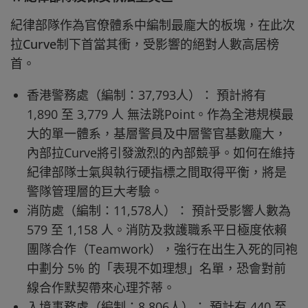
紀律部隊作為官僚體系中編制最龐大的板塊，在此次
拉Curve制下首當其衝，受影響的絕對人數高居榜
首。
香港警務處（編制：37,793人）： 預計將有
1,890 至 3,779 人 無法跳Point。作為全港規模最
大的單一體系，基層警員及中層警官基數龐大，
內部拉Curve將引發激烈的內部競爭。如何在維持
紀律部隊士氣與執行硬指標之間取得平衡，將是
警隊管理層的巨大考驗。
消防處（編制：11,578人）： 預計受影響人數為
579 至 1,158 人。消防及救護職系平日極度依賴
團隊合作（Teamwork），強行在出生入死的同袍
中劃分 5% 的「表現不如理想」名單，恐會對前
線合作默契帶來心理芥蒂。
入境事務處（編制：8,806人）： 預計有 440 至