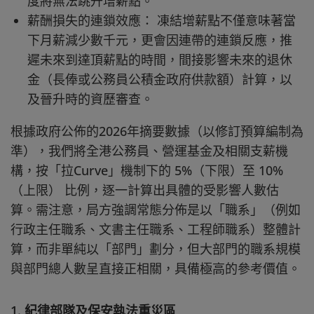
度將無法跳升增薪點。
薪酬損失的連鎖效應： 凍結增薪點不僅意味著當
下月薪減少數千元，更會因連帶的連鎖反應，推
遲未來到達頂薪點的時間，間接影響未來的退休
金（長俸或公務員公積金政府供款額）計算，以
及晉升時的資歷審查。
根據政府公佈的2026年摘要數據（以修訂預算編制為
準），我們將全港公務員、營運基金及相關支薪機
構，按「拉Curve」機制下的 5%（下限）至 10%
（上限） 比例，逐一計算出具體的受影響人數估
算。需注意，局方強調常態分佈是以「職系」（例如
行政主任職系、文書主任職系、工程師職系）整體計
算，而非單純以「部門」劃分，但大部門的職系規模
與部門總人數呈直接正相關，具備極高的參考價值。
1. 紀律部隊及保安執法重災區