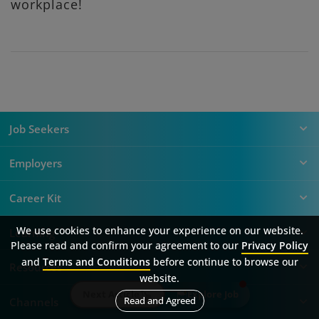
workplace!
Job Seekers
Employers
Career Kit
We use cookies to enhance your experience on our website.
Learning
Please read and confirm your agreement to our
Privacy Policy
and
Terms and Conditions
before continue to browse our
Resources
website.
Next Article
Explore Job
Read and Agreed
Channels