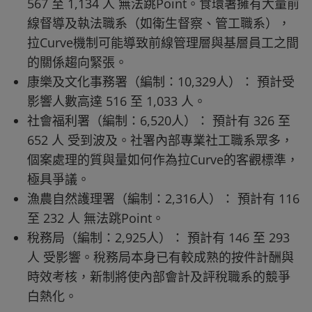
567 至 1,134 人 無法跳Point。食環署擁有大量前
線督導及執法職系（如衛生督察、管工職系），
拉Curve機制可能導致前線管理層與基層員工之間
的關係趨向緊張。
康樂及文化事務署（編制：10,329人）： 預計受
影響人數高達 516 至 1,033 人。
社會福利署（編制：6,520人）： 預計有 326 至
652 人 受到波及。社署內部專業社工職系眾多，
個案處理的質與量如何作為拉Curve的客觀標準，
極具爭議。
漁農自然護理署（編制：2,316人）： 預計有 116
至 232 人 無法跳Point。
稅務局（編制：2,925人）： 預計有 146 至 293
人 受影響。稅務局本身已有較成熟的按件計酬與
時效考核，新制將使內部會計及評稅職系的競爭
白熱化。