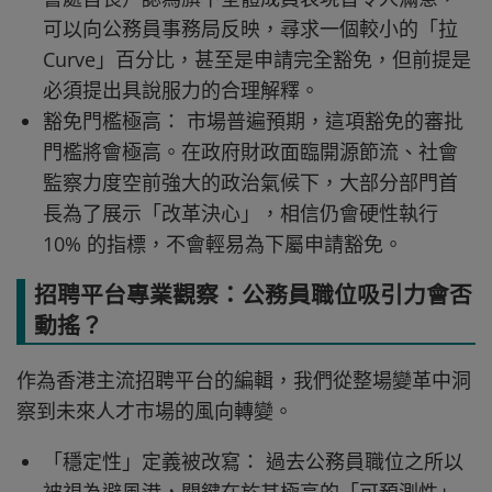
可以向公務員事務局反映，尋求一個較小的「拉
Curve」百分比，甚至是申請完全豁免，但前提是
必須提出具說服力的合理解釋。
豁免門檻極高： 市場普遍預期，這項豁免的審批
門檻將會極高。在政府財政面臨開源節流、社會
監察力度空前強大的政治氣候下，大部分部門首
長為了展示「改革決心」，相信仍會硬性執行
10% 的指標，不會輕易為下屬申請豁免。
招聘平台專業觀察：公務員職位吸引力會否
動搖？
作為香港主流招聘平台的編輯，我們從整場變革中洞
察到未來人才市場的風向轉變。
「穩定性」定義被改寫： 過去公務員職位之所以
被視為避風港，關鍵在於其極高的「可預測性」