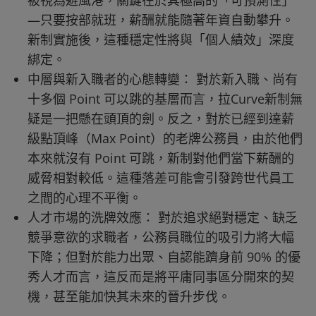
—只要按部就班，薪酬就能隨著年資自動攀升。
新制實施後，這種穩定性將與「個人績效」深度
綁定。
中層與新入職者的心態轉變： 對於新入職、尚有
十多個 Point 可以跳的基層而言，拉Curve新制無
疑是一把懸在頭頂的劍。反之，對於已經到達薪
級點頂峰（Max Point）的老牌公務員，由於他們
本來就沒有 Point 可跳，新制對他們當下薪酬的
威脅相對較低。這種落差可能會引發跨世代員工
之間的心理不平衡。
人才市場的洗牌效應： 對於追求絕對穩定、缺乏
競爭意欲的求職者，公務員職位的吸引力將大幅
下降；但對於能力出眾、自認能躋身前 90% 的優
秀人才而言，這反而是將平庸同事區分開來的契
機，甚至能加快其未來的晉升步伐。