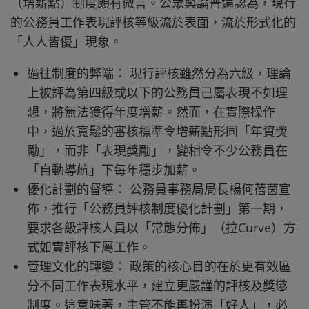
（增薪點）制度頗有微言。公眾輿論普遍認為，現行
的公務員工作表現評核等級流於表面，流於形式化的
「人人皆優」現象。
過往制度的弊端： 現行評核雖然分為六級，理論
上被評為第四級或以下的公務員已屬表現不如理
想，將無法獲得年度增薪。然而，在實際操作
中，過於寬鬆的審核標準令增薪點形同「年資獎
勵」，而非「表現獎勵」，變相令不少公務員在
「自動導航」下每年穩步加薪。
優化計劃的督導： 公務員事務局局長楊何蓓茵宣
佈，推行「公務員評核制度優化計劃」第一期，
要求各級評核人員以「常態分佈」（拉Curve）方
式如實評核下屬工作。
管理文化的轉變： 政策的核心目的在於更有效區
分不同工作表現水平，建立更嚴謹的評核及獎懲
制度。這意味著，主管不能再扮演「好人」，必