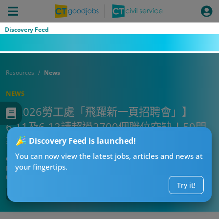
Discovery Feed
Resources
News
NEWS
【2026勞工處「飛躍新一頁招聘會」】
6.11及6.12請超過2700個職位空缺！50間
著名公司請人
Discovery Feed is launched!
You can now view the latest jobs, articles and news at
CT搵工偵探
your fingertips.
Published:
2026-06-11 13:30
Updated:
2026-06-11 13:30
Try it!