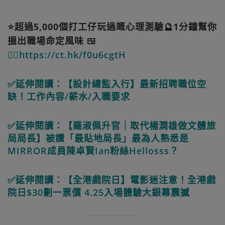
⭐超過5,000個打工仔玩過嘅心理測驗🔮1分鐘幫你
搵出職場命定風味 🍱
👉🏻https://ct.hk/f0u6cgtH
✅延伸閱讀：【設計總監入行】最新招聘職位空
缺！工作內容/薪水/入職要求
✅延伸閱讀：【羅淑佩升官｜取代楊潤雄做文體旅
局局長】被讚「最貼地局長」最為人熟悉是
MIRROR成員陳卓賢Ian粉絲Hellosss？
✅延伸閱讀：【全港戲院日】電影迷注意！全港戲
院日$30劃一票價 4.25入場體驗大銀幕震撼