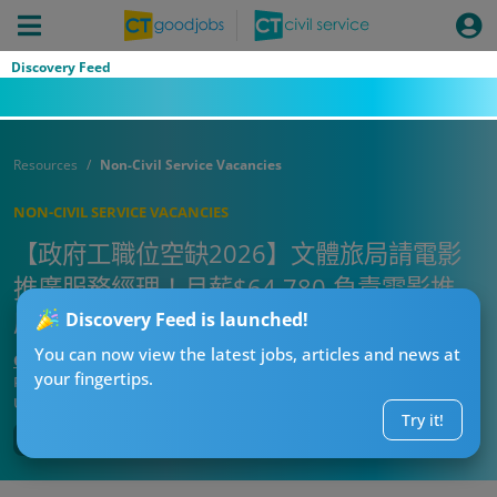
Discovery Feed
Resources
Non-Civil Service Vacancies
NON-CIVIL SERVICE VACANCIES
【政府工職位空缺2026】文體旅局請電影
推廣服務經理！月薪$64,780 負責電影推
廣！
Discovery Feed is launched!
You can now view the latest jobs, articles and news at
CTgoodjobs’ Editor
your fingertips.
Published:
2026-07-09 09:57
Updated:
2026-07-09 09:57
Try it!