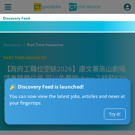
Discovery Feed
Resources
Part Time Vacancies
PART TIME VACANCIES
【政府工職位空缺2026】康文署高山劇場
請兼職帶位員 可以免費睇show？時薪$70
好吸引！
Discovery Feed is launched!
You can now view the latest jobs, articles and news at
CTgoodjobs’ Editor
your fingertips.
Published:
2026-07-10 13:45
Updated:
2026-07-10 13:45
Try it!