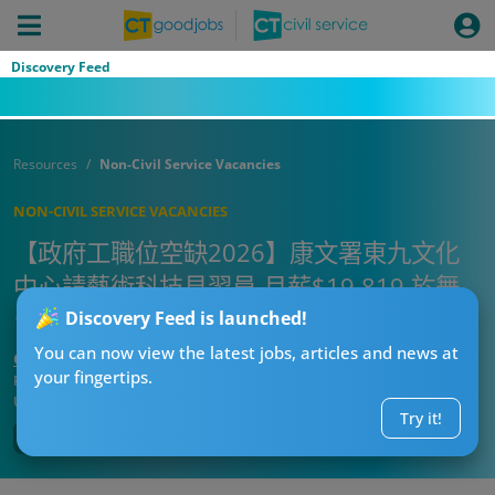
Discovery Feed
Resources
Non-Civil Service Vacancies
NON-CIVIL SERVICE VACANCIES
【政府工職位空缺2026】康文署東九文化
中心請藝術科技見習員 月薪$19,819 於舞
台製作中應用科技
Discovery Feed is launched!
You can now view the latest jobs, articles and news at
CTgoodjobs’ Editor
your fingertips.
Published:
2026-07-17 12:45
Updated:
2026-07-17 12:45
Try it!