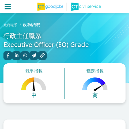
政府職系
政府各部門
行政主任職系
Executive Officer (EO) Grade
競爭指數
穩定指數
中
高