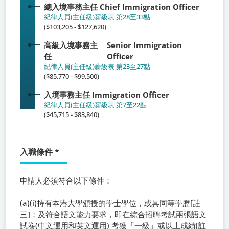
總入境事務主任
Chief Immigration Officer
紀律人員(主任級)薪級表 第28至33點
($103,205 - $127,620)
高級入境事務主
Senior Immigration
任
Officer
紀律人員(主任級)薪級表 第23至27點
($85,770 - $99,500)
入境事務主任
Immigration Officer
紀律人員(主任級)薪級表 第7至22點
($45,715 - $83,840)
入職條件
*
申請人必須符合以下條件：
(a)(i)持有本港大學頒授的學士學位，或具同等學歷[註
三]；及符合語文能力要求，即在綜合招聘考試兩張語文
試卷(中文運用和英文運用) 考獲「一級」或以上成績[註