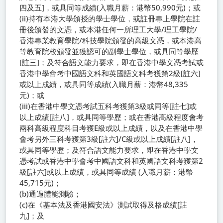
四及五]，或具同等成績(入職月薪：港幣50,990元)；或
(ii)持有本港大學頒授的學士學位，或註冊專上學院在註
冊後頒發的文憑，或本港任何一所理工大學/理工學院/
香港專業教育學院/科技學院頒發的高級文憑，或本港高
等教育院校頒發並獲認可的副學士學位，或具同等學歷
[註三]；及符合語文能力要求，即在香港中學文憑考試或
香港中學會考中國語文科和英國語文科考獲第2級[註六]
或以上成績，或具同等成績(入職月薪：港幣48,335
元)；或
(iii)在香港中學文憑考試五科考獲第3級或同等[註七]或
以上成績[註八]，或具同等學歷；或在香港高級程度會考
兩科高級程度科目考獲E級或以上成績，以及在香港中學
會考另外三科考獲第3級[註六]/C級或以上成績[註八]，
或具同等學歷；及符合語文能力要求，即在香港中學文
憑考試或香港中學會考中國語文科和英國語文科考獲第2
級[註六]或以上成績，或具同等成績 (入職月薪：港幣
45,715元)；
(b)通過體能測驗；
(c)在《基本法及香港國安法》測試取得及格成績[註
九]；及