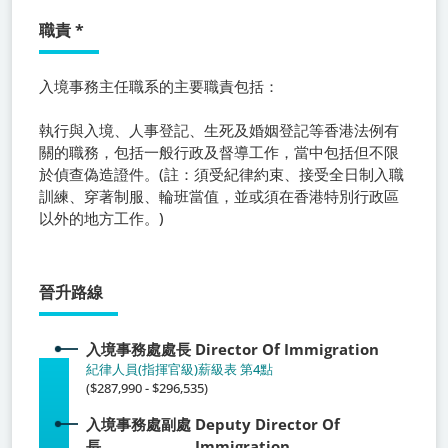
職責
*
入境事務主任職系
的主要職責包括：
執行與入境、人事登記、生死及婚姻登記等香港法例有
關的職務，包括一般行政及督導工作，當中包括但不限
於偵查偽造證件。(註：須受紀律約束、接受全日制入職
訓練、穿著制服、輪班當值，並或須在香港特別行政區
以外的地方工作。)
晉升路線
入境事務處處長
Director Of Immigration
紀律人員(指揮官級)薪級表 第4點
($287,990 - $296,535)
入境事務處副處
Deputy Director Of
長
Immigration