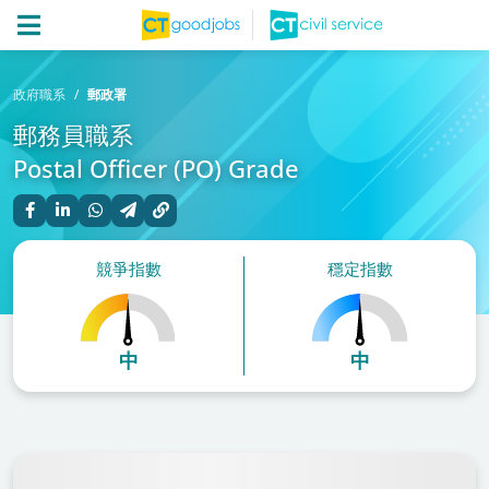
政府職系
郵政署
郵務員職系
Postal Officer (PO) Grade
競爭指數
穩定指數
中
中