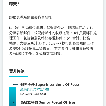
職責
*
郵務員職系
的主要職責包括：
(a) 執行郵局櫃位職務，保管現金及可轉讓庫存品； (b)
分揀各類郵件，並記錄郵件的收發送遞； (c) 負責郵件處
理工作，包括包裹及特快專遞郵件； (d) 會計、財務、
核數、文書及統計工作；以及 (e) 執行郵務督察的工作
及/或承擔監督員工等職責。 有需要時，郵務員須輪班
及/或超時工作，又或須穿着制服。
晉升路線
郵務主任
Superintendent Of Posts
總薪級表 第22至27點
($49,230 - $61,865)
高級郵務員
Senior Postal Officer