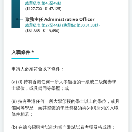
總薪級表 第45至49點
($127,700 - $147,125)
政務主任
Administrative Officer
總薪級表 第27至44點 (跳薪點: 第30,31,33點)
($61,865 - $119,650)
入職條件
*
申請人必須符合以下條件：
(a) (i) 持有香港任何一所大學頒授的一級或二級榮譽學
士學位，或具備同等學歷；或
(ii) 持有香港任何一所大學頒授的學士以上的學位，或具
備同等學歷，而其整體的學歷資格須與(a)(i)所列的入職
條件相若；
(b) 在綜合招聘考試能力傾向測試試卷考獲及格成績；