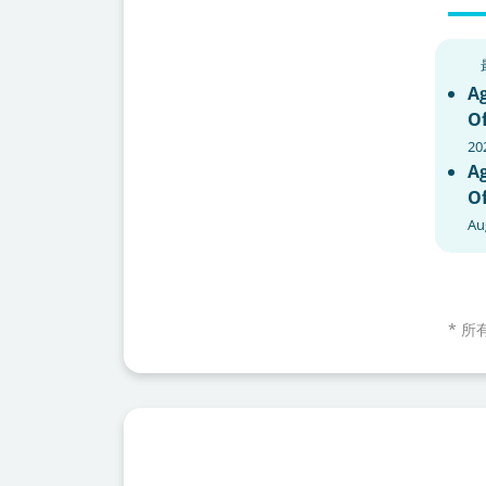
Ag
Of
20
Ag
Of
Au
*
所