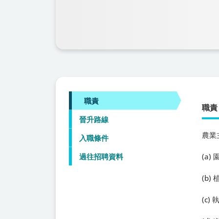
職責
職責
晉升路線
農業
入職條件
過往招聘資料
(a
(b
(c