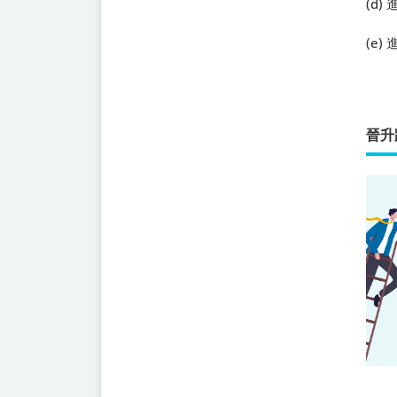
(d
(e
晉升