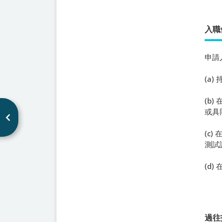
入職
申請
(a
(b
或具
(c
測試
(d
過往