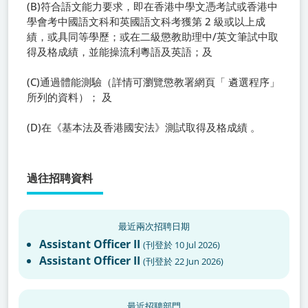
(B)符合語文能力要求，即在香港中學文憑考試或香港中
學會考中國語文科和英國語文科考獲第 2 級或以上成
績，或具同等學歷；或在二級懲教助理中/英文筆試中取
得及格成績，並能操流利粵語及英語；及
(C)通過體能測驗（詳情可瀏覽懲教署網頁「 遴選程序」
所列的資料）； 及
(D)在《基本法及香港國安法》測試取得及格成績 。
過往招聘資料
最近兩次招聘日期
Assistant Officer II
(
刊登於
10 Jul 2026
)
Assistant Officer II
(
刊登於
22 Jun 2026
)
最近招聘部門