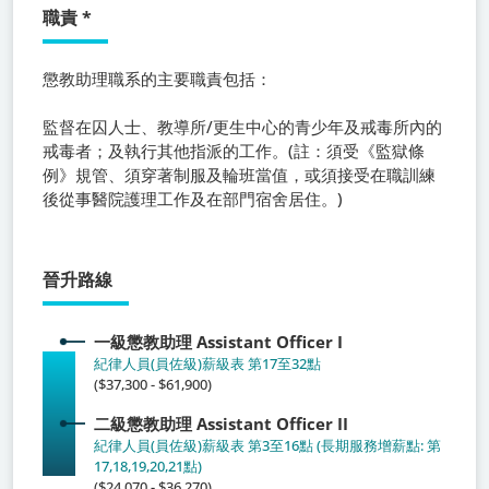
職責
*
懲教助理職系
的主要職責包括：
監督在囚人士、教導所/更生中心的青少年及戒毒所內的
戒毒者；及執行其他指派的工作。(註：須受《監獄條
例》規管、須穿著制服及輪班當值，或須接受在職訓練
後從事醫院護理工作及在部門宿舍居住。)
晉升路線
一級懲教助理
Assistant Officer I
紀律人員(員佐級)薪級表 第17至32點
($37,300 - $61,900)
二級懲教助理
Assistant Officer II
紀律人員(員佐級)薪級表 第3至16點 (長期服務增薪點: 第
17,18,19,20,21點)
($24,070 - $36,270)