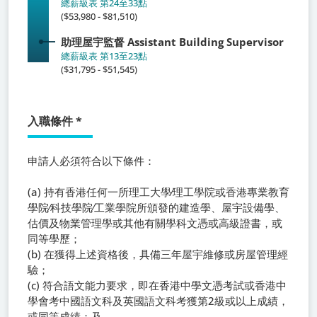
總薪級表 第24至33點
($53,980 - $81,510)
助理屋宇監督
Assistant Building Supervisor
總薪級表 第13至23點
($31,795 - $51,545)
入職條件
*
申請人必須符合以下條件：
(a) 持有香港任何一所理工大學⁄理工學院或香港專業教育
學院⁄科技學院⁄工業學院所頒發的建造學、屋宇設備學、
估價及物業管理學或其他有關學科文憑或高級證書，或
同等學歷；
(b) 在獲得上述資格後，具備三年屋宇維修或房屋管理經
驗；
(c) 符合語文能力要求，即在香港中學文憑考試或香港中
學會考中國語文科及英國語文科考獲第2級或以上成績，
或同等成績；及