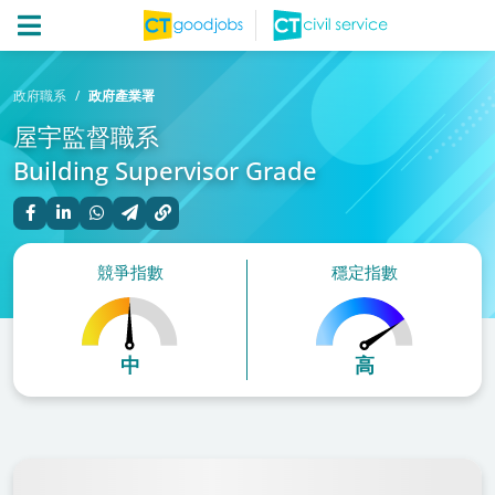
政府職系
政府產業署
屋宇監督職系
Building Supervisor Grade
競爭指數
穩定指數
中
高