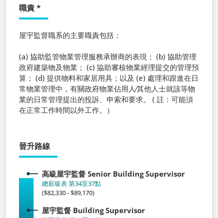
職責
*
屋宇監督職系
的主要職責包括：
(a) 協助監管物業管理服務承辦商的表現； (b) 協助管理
政府建築物及物業； (c) 協助審核物業經理提交的管理預
算； (d) 提供物料和家居用具；以及 (e) 處理和跟進在日
常物業管理中，有關政府物業佔用人⁄其他人士就該等物
業的日常管理提出的投訴、申索和要求。 ( 註：可能須
在正常工作時間以外工作。）
晉升路線
高級屋宇監督
Senior Building Supervisor
總薪級表 第34至37點
($82,330 - $89,170)
屋宇監督
Building Supervisor