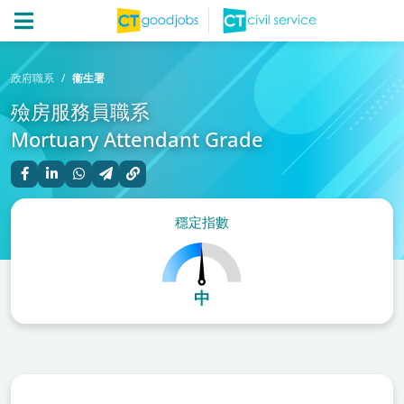
政府職系
衞生署
殮房服務員職系
Mortuary Attendant Grade
穩定指數
中