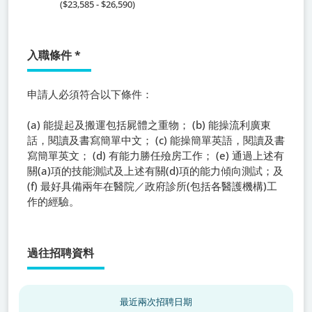
($23,585 - $26,590)
入職條件
*
申請人必須符合以下條件：
(a) 能提起及搬運包括屍體之重物； (b) 能操流利廣東
話，閱讀及書寫簡單中文； (c) 能操簡單英語，閱讀及書
寫簡單英文； (d) 有能力勝任殮房工作； (e) 通過上述有
關(a)項的技能測試及上述有關(d)項的能力傾向測試；及
(f) 最好具備兩年在醫院／政府診所(包括各醫護機構)工
作的經驗。
過往招聘資料
最近兩次招聘日期