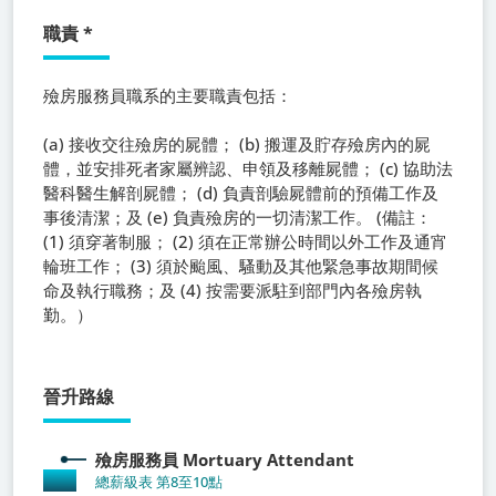
職責
*
殮房服務員職系
的主要職責包括：
(a) 接收交往殮房的屍體； (b) 搬運及貯存殮房內的屍
體，並安排死者家屬辨認、申領及移離屍體； (c) 協助法
醫科醫生解剖屍體； (d) 負責剖驗屍體前的預備工作及
事後清潔；及 (e) 負責殮房的一切清潔工作。 (備註：
(1) 須穿著制服； (2) 須在正常辦公時間以外工作及通宵
輪班工作； (3) 須於颱風、騷動及其他緊急事故期間候
命及執行職務；及 (4) 按需要派駐到部門內各殮房執
勤。）
晉升路線
殮房服務員
Mortuary Attendant
總薪級表 第8至10點