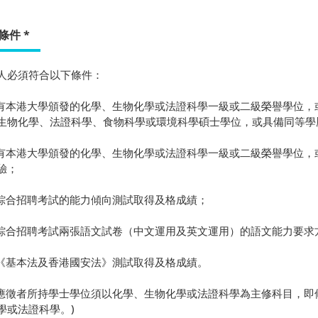
條件
*
人必須符合以下條件：
持有本港大學頒發的化學、生物化學或法證科學一級或二級榮譽學位
生物化學、法證科學、食物科學或環境科學碩士學位，或具備同等學
持有本港大學頒發的化學、生物化學或法證科學一級或二級榮譽學位
驗；
在綜合招聘考試的能力傾向測試取得及格成績；
在綜合招聘考試兩張語文試卷（中文運用及英文運用）的語文能力要求
在《基本法及香港國安法》測試取得及格成績。
: 應徵者所持學士學位須以化學、生物化學或法證科學為主修科目，
學或法證科學。)