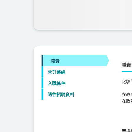
職責
職責
晉升路線
化驗
入職條件
過往招聘資料
在政
在政
晉升