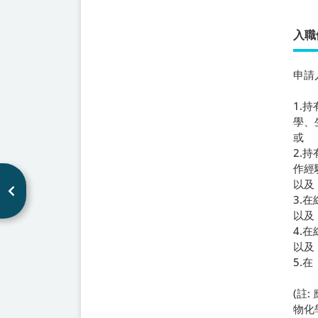
入職
申請
1.
學、
或
2.
作經
以及
3.
以及
4.
以及
5.
(註
物化